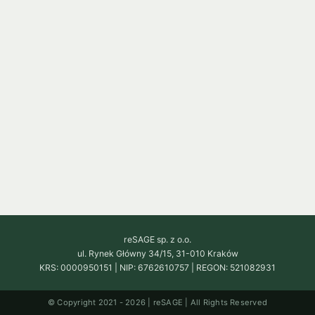
reSAGE sp. z o.o.
ul. Rynek Główny 34/15, 31-010 Kraków
KRS: 0000950151
|
NIP: 6762610757
|
REGON: 521082931
© Copyright 2021 - 2026 | reSAGE | All Rights Reserved